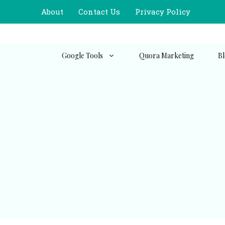
Skip
About
Contact Us
Privacy Policy
to
content
Google Tools
Quora Marketing
Bl