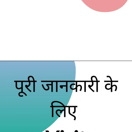
Opening
https://digitalmarketinghindi.in/quora-ads-in-hindi/