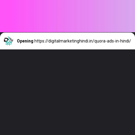
Opening
https://digitalmarketinghindi.in/quora-ads-in-hindi/