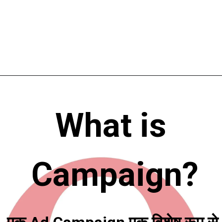
Opening
https://digitalmarketinghindi.in/quora-ads-in-hindi/
What is 
Campaign?