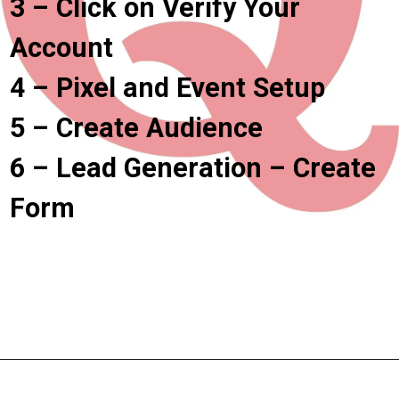
3 – Click on Verify Your 
Account

4 – Pixel and Event Setup

5 – Create Audience

6 – Lead Generation – Create 
Form
Opening
https://digitalmarketinghindi.in/quora-ads-in-hindi/