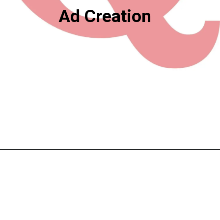
Ad Creation
Opening
https://digitalmarketinghindi.in/quora-ads-in-hindi/