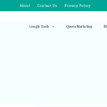
Skip
About
Contact Us
Privacy Policy
to
content
Google Tools
Quora Marketing
Bl