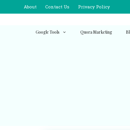
Skip
About
Contact Us
Privacy Policy
to
content
Google Tools
Quora Marketing
Bl